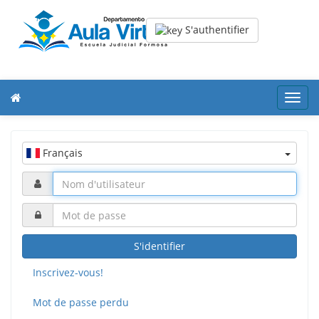
S'authentifier
Toggl
navig
Français
S'identifier
Inscrivez-vous!
Mot de passe perdu